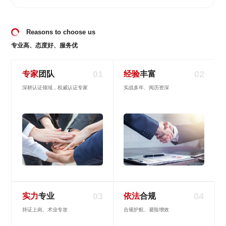
Reasons to choose us
专业高、态度好、服务优
01
02
专家
团队
经验
丰富
深耕认证领域，权威认证专家
实战多年、阅历资深
03
04
实力
专业
依法
合规
持证上岗、术业专攻
合规护航、避险增效