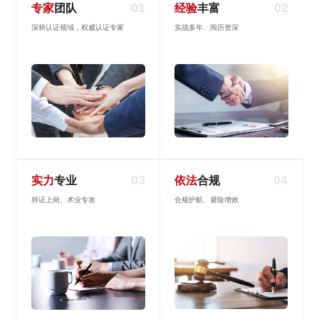
01
02
专家
团队
经验
丰富
深耕认证领域，权威认证专家
实战多年、阅历资深
03
04
实力
专业
依法
合规
持证上岗、术业专攻
合规护航、避险增效