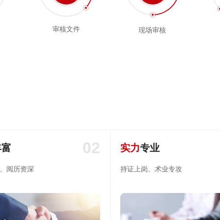
审核文件
现场审核
02
丰富
实力
专业
、阅历资深
持证上岗、术业专攻