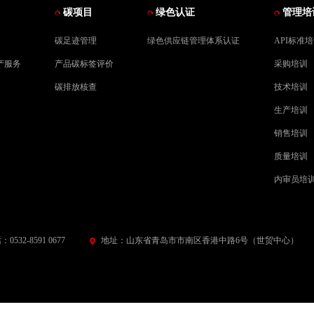
碳项目
绿色认证
管理培
碳足迹管理
绿色供应链管理体系认证
API标准
产服务
产品碳标签评价
采购培训
碳排放核查
技术培训
生产培训
销售培训
质量培训
内审员培
0532-8591 0677
地址：山东省青岛市市南区香港中路6号（世贸中心）