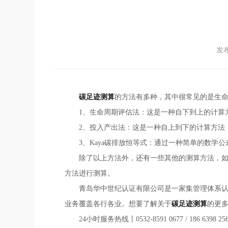
发布
碳足迹测算
的方法有多种，其中很常见的是生命
1、生命周期评估法：这是一种自下到上的计算
2、投入产出法：这是一种自上到下的计算方法
3、Kaya碳排放恒等式：通过一种简单的数
除了以上方法外，还有一些其他的测算方法，
方法进行测算。
青岛华中世纪认证有限公司是一家集管理体系
业务覆盖各行各业。想要了解关于
碳足迹测算
的更
24小时服务热线丨0532-8591 0677 / 186 6398 25