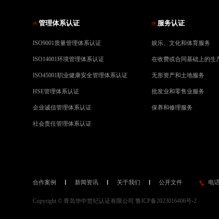
管理体系认证
服务认证
ISO9001质量管理体系认证
娱乐、文化和体育服务
ISO14001环境管理体系认证
在收费或合同基础上的生
ISO45001职业健康安全管理体系认证
无形资产和土地服务
HSE管理体系认证
批发业和零售业服务
企业诚信管理体系认证
保养和修理服务
社会责任管理体系认证
合作案例
新闻资讯
关于我们
公开文件
电话：
Copyright © 青岛华中世纪认证有限公司
鲁ICP备2023016406号-2