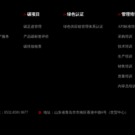
碳项目
绿色认证
管理培
碳足迹管理
绿色供应链管理体系认证
API标准
产服务
产品碳标签评价
采购培训
碳排放核查
技术培训
生产培训
销售培训
质量培训
内审员培
0532-8591 0677
地址：山东省青岛市市南区香港中路6号（世贸中心）