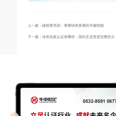
上一篇：
碳核查培训：掌握绿色发展的关键技能
下一篇：
绿色包装认证有哪些：国内主流资质完整区分