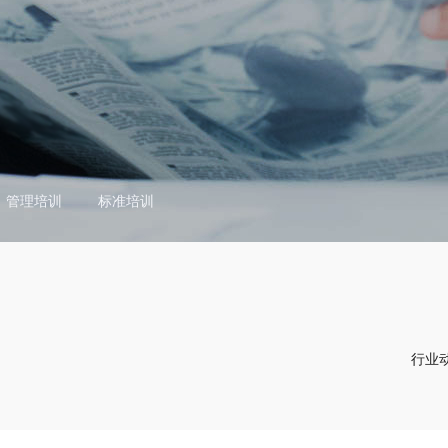
管理培训
标准培训
行业