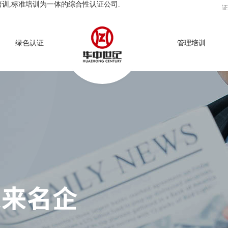
培训,标准培训为一体的综合性认证公司.
证
绿色认证
管理培训