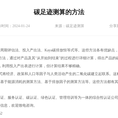
碳足迹测算的方法
时间：2024-01-24
来源：碳足迹测算
分享
周期评估法、投入产出法、Kaya碳排放恒等式等。这些方法各有优缺点
方法，通过对产品及其“从开始到结束”的过程进行详细计算，得出产品的
，利用投入产出表进行计算，但计算结果不够精确。
学公式将经济、政策和人口等因子与人类活动产生的二氧化碳建立起联系。
如基于能源消耗的测算方法、基于排放因子的测算方法等。这些方法都有
认证、服务认证、碳认证、绿色认证、管理培训等为一体的综合性认证公
多信息，欢迎致电咨询。
62