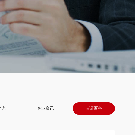
动态
企业资讯
认证百科