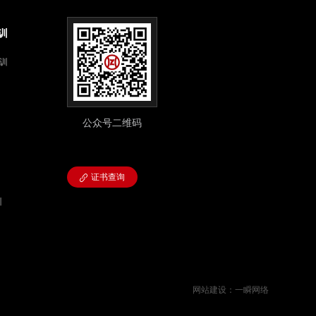
训
培训
公众号二维码
证书查询
训
网站建设
：
一瞬网络