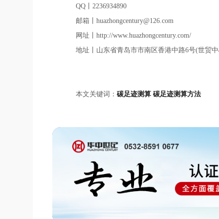
QQ丨2236934890
邮箱丨huazhongcentury@126.com
网址丨http://www.huazhongcentury.com/
地址丨山东省青岛市市南区香港中路6号(世贸中
本文关键词：
碳足迹测算
碳足迹测算方法