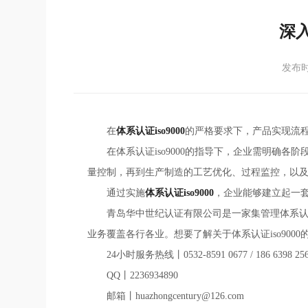
深入
发布时间
在
体系认证iso9000
的严格要求下，产品实现流
在体系认证iso9000的指导下，企业需明
量控制，再到生产制造的工艺优化、过程监控，以
通过实施
体系认证iso9000
，企业能够建立起一
青岛华中世纪认证有限公司是一家集管理体系
业务覆盖各行各业。想要了解关于体系认证iso900
24小时服务热线丨0532-8591 0677 / 186 6398 25
QQ丨2236934890
邮箱丨huazhongcentury@126.com