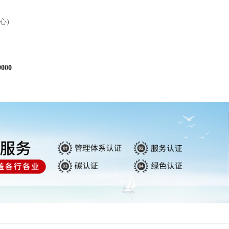
心)
000