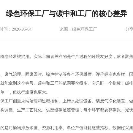
绿色环保工厂与碳中和工厂的核心差异
间：2026-06-04
来源：绿色环保工厂
分
个概念经常被混用。实际上前者关注的是生产过程的环境友好度，后者聚
。
理、废气治理、固废回收、噪声控制等多个环保维度。评价标准也多样，
本就能拿到这个称号。碳中和工厂的范围要窄得多。它只盯一个指标：碳
更单一，但执行难度也更大。
环保工厂侧重末端治理和过程控制。上污水处理设备、装废气净化装置、
结构调整、生产工艺优化、供应链碳足迹管理，每个环节都要算碳账。光
看的是污染物排放浓度、资源利用率、单位产值能耗这些指标。数据好采