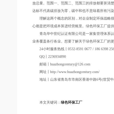
放总量。范围一、范围二、范围三的排放都要算清
达标不代表碳排放为零，碳中和也不意味着所有污
理解这两个概念的区别，对企业制定环保战略
心都是把环境成本算进经营账里。绿色环保工厂提
青岛华中世纪认证有限公司是一家集管理体系
业务覆盖各行各业。想要了解关于绿色环保工厂的
24小时服务热线丨0532-8591 0677 / 186 6398 25
QQ丨2236934890
邮箱丨huazhongcentury@126.com
网址丨http://www.huazhongcentury.com/
地址丨山东省青岛市市南区香港中路6号(世贸中
本文关键词：
绿色环保工厂