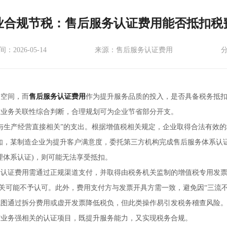
业合规节税：售后服务认证费用能否抵扣税
：2026-05-14
来源：售后服务认证费用
润空间，而
售后服务认证费用
作为提升服务品质的投入，是否具备税务抵
及业务关联性综合判断，合理规划可为企业节省部分开支。
与生产经营直接相关”的支出。根据增值税相关规定，企业取得合法有效的
如，某制造企业为提升客户满意度，委托第三方机构完成售后服务体系认
理体系认证)，则可能无法享受抵扣。
务认证费用需通过正规渠道支付，并取得由税务机关监制的增值税专用发
关可能不予认可。此外，费用支付方与发票开具方需一致，避免因“三流不
试图通过拆分费用或虚开发票降低税负，但此类操作易引发税务稽查风险
营业务强相关的认证项目，既提升服务能力，又实现税务合规。