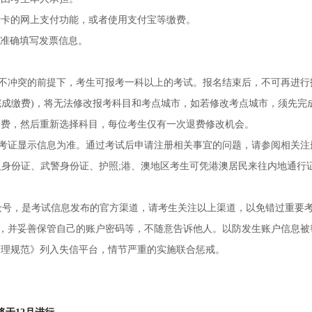
行卡的网上支付功能，或者使用支付宝等缴费。
时准确填写发票信息。
时间不冲突的前提下，考生可报考一科以上的考试。报名结束后，不可再进
已完成缴费)，将无法修改报考科目和考点城市，如若修改考点城市，须先完
退费，然后重新选择科目，每位考生仅有一次退费修改机会。
准考证显示信息为准。通过考试后申请注册相关事宜的问题，请参阅相关
军人身份证、武警身份证、护照;港、澳地区考生可凭港澳居民来往内地通行
。
信公众号，是考试信息发布的官方渠道，请考生关注以上渠道，以免错过重要
作，并妥善保管自己的账户密码等，不随意告诉他人。以防发生账户信息
管理规范》列入失信平台，情节严重的实施联合惩戒。