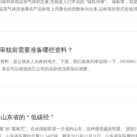
碳和其他温室气体的总量,也就是人们常说的 “碳耗用量”。 碳标签，就
的温室气体排放量在产品标签上用量化的指数标示出来,以标签的形式告知
系认证审核前需要准备哪些资料？
资料，是让很多人头疼的地方。下面，我们就来列举说明一下，ISO9001:
。各位可以根据自己公司的实际情况再加以调整。
东省的 “ 低碳经 ”
着”的“紧箍咒”。在全国能耗第一大省的山东，这种感觉越发明显。 据
山东省应履约总量11.54亿吨，截至2021年12月31日，山东省实际履约量1